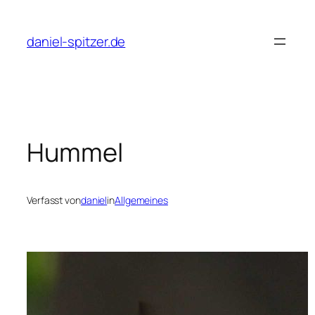
Zum
Inhalt
daniel-spitzer.de
springen
Hummel
Verfasst von
daniel
in
Allgemeines