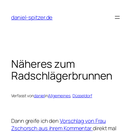
Zum
Inhalt
daniel-spitzer.de
springen
Näheres zum
Radschlägerbrunnen
Verfasst von
daniel
in
Allgemeines
, 
Düsseldorf
Dann greife ich den
Vorschlag von Frau
Zschorsch aus ihrem Kommentar
direkt mal