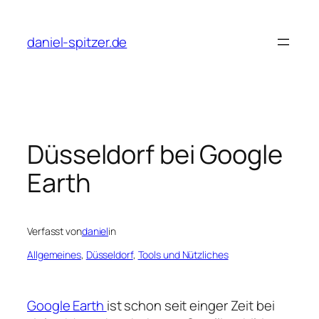
Zum
Inhalt
daniel-spitzer.de
springen
Düsseldorf bei Google
Earth
Verfasst von
daniel
in
Allgemeines
, 
Düsseldorf
, 
Tools und Nützliches
Google Earth
ist schon seit einger Zeit bei