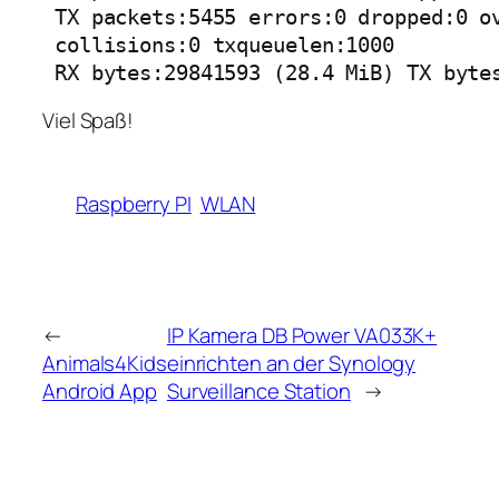
 TX packets:5455 errors:0 dropped:0 ov
 collisions:0 txqueuelen:1000 

 RX bytes:29841593 (28.4 MiB) TX byte
Viel Spaß!
Raspberry PI
WLAN
←
IP Kamera DB Power VA033K+
Animals4Kids
einrichten an der Synology
Android App
Surveillance Station
→