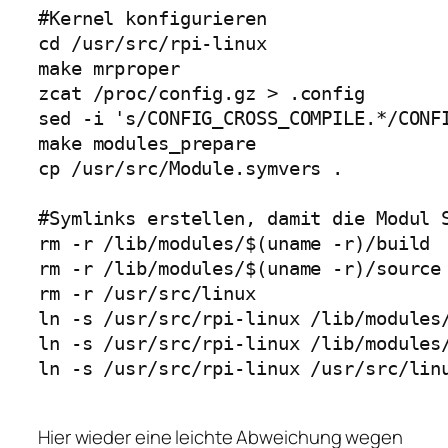
#Kernel konfigurieren

cd /usr/src/rpi-linux

make mrproper

zcat /proc/config.gz > .config

sed -i 's/CONFIG_CROSS_COMPILE.*/CONFI
make modules_prepare

cp /usr/src/Module.symvers .

#Symlinks erstellen, damit die Modul S
rm -r /lib/modules/$(uname -r)/build

rm -r /lib/modules/$(uname -r)/source

rm -r /usr/src/linux

ln -s /usr/src/rpi-linux /lib/modules/
ln -s /usr/src/rpi-linux /lib/modules/
ln -s /usr/src/rpi-linux /usr/src/linu
Hier wieder eine leichte Abweichung wegen