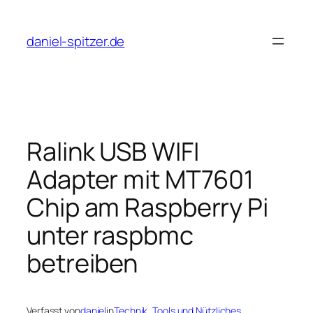
Zum
Inhalt
daniel-spitzer.de
springen
Ralink USB WIFI
Adapter mit MT7601
Chip am Raspberry Pi
unter raspbmc
betreiben
Verfasst von
daniel
in
Technik
, 
Tools und Nützliches