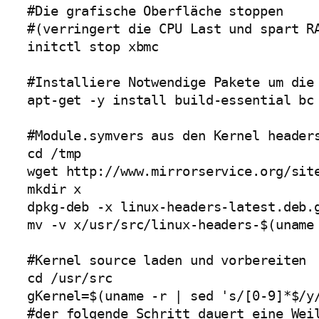
#Die grafische Oberfläche stoppen 

#(verringert die CPU Last und spart RA
initctl stop xbmc

#Installiere Notwendige Pakete um die 
apt-get -y install build-essential bc 
#Module.symvers aus den Kernel headers
cd /tmp

wget http://www.mirrorservice.org/sit
mkdir x

dpkg-deb -x linux-headers-latest.deb.g
mv -v x/usr/src/linux-headers-$(uname 
#Kernel source laden und vorbereiten

cd /usr/src

gKernel=$(uname -r | sed 's/[0-9]*$/y/
#der folgende Schritt dauert eine Weil