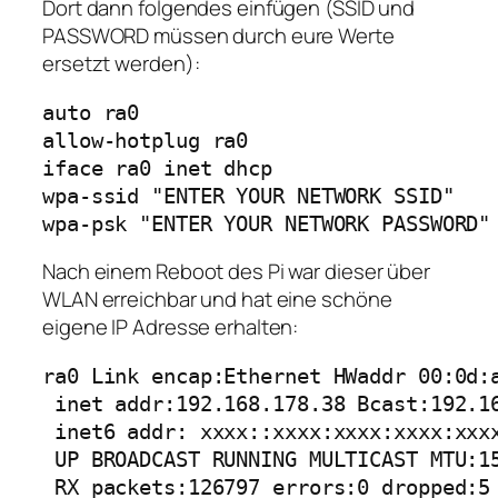
Dort dann folgendes einfügen (SSID und
PASSWORD müssen durch eure Werte
ersetzt werden):
auto ra0

allow-hotplug ra0

iface ra0 inet dhcp

wpa-ssid "ENTER YOUR NETWORK SSID"

wpa-psk "ENTER YOUR NETWORK PASSWORD"
Nach einem Reboot des Pi war dieser über
WLAN erreichbar und hat eine schöne
eigene IP Adresse erhalten:
ra0 Link encap:Ethernet HWaddr 00:0d:a
 inet addr:192.168.178.38 Bcast:192.16
 inet6 addr: xxxx::xxxx:xxxx:xxxx:xxxx
 UP BROADCAST RUNNING MULTICAST MTU:15
 RX packets:126797 errors:0 dropped:5 