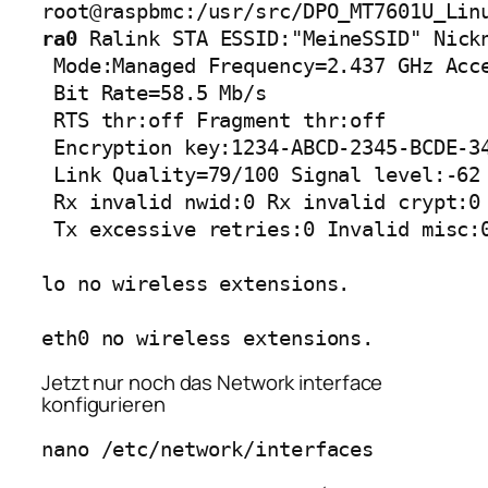
ra0
 Ralink STA ESSID:"MeineSSID" Nickn
 Mode:Managed Frequency=2.437 GHz Acce
 Bit Rate=58.5 Mb/s 

 RTS thr:off Fragment thr:off

 Encryption key:1234-ABCD-2345-BCDE-34
 Link Quality=79/100 Signal level:-62 
 Rx invalid nwid:0 Rx invalid crypt:0 
 Tx excessive retries:0 Invalid misc:0
lo no wireless extensions.

eth0 no wireless extensions.
Jetzt nur noch das Network interface
konfigurieren
nano /etc/network/interfaces