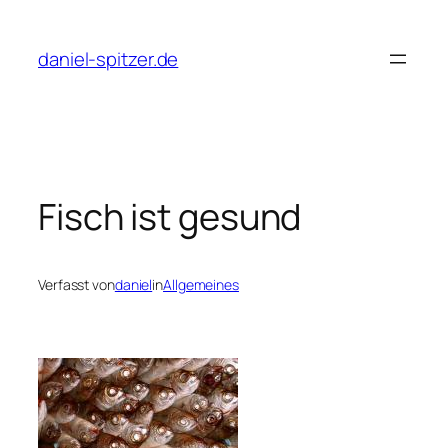
Zum
Inhalt
daniel-spitzer.de
springen
Fisch ist gesund
Verfasst von
daniel
in
Allgemeines