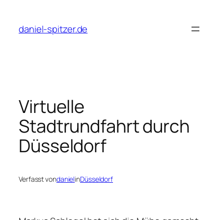
Zum
Inhalt
daniel-spitzer.de
springen
Virtuelle
Stadtrundfahrt durch
Düsseldorf
Verfasst von
daniel
in
Düsseldorf