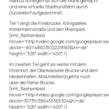
Markus Schlegel hat sich die Mühe gemacht
und eine virtuelle Stadtrundfahrt durch
Düsseldorf aufgezeichnet.
Teil 1 zeigt die Kniebrücke, Königsallee,
Immermannstraße und den Rheinpark.
[kml_flashembed
movie=“http://video.google.com/googleplayer.sw
docId=-9011486035122218903&hl=de“
height=“326″ width=“400″ /]
Im zweiten Teil geht es weiter mit dem
Ehrenhof, der Oberkasseler Brücke und dem
Medienhafen. Abschließend gehts noch
über die Fleher Brücke.
[kml_flashembed
movie=“http://video.google.com/googleplayer.sw
docId=307351386435365304&hl=de“
height=“326″ width=“400″ /]