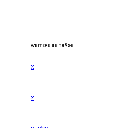
WEITERE BEITRÄGE
x
x
cache