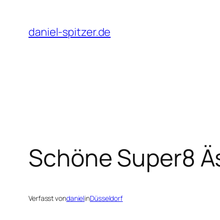
Zum
Inhalt
daniel-spitzer.de
springen
Schöne Super8 Äs
Verfasst von
daniel
in
Düsseldorf