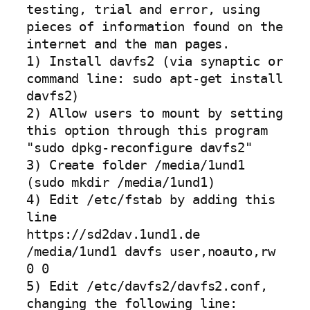
testing, trial and error, using
pieces of information found on the
internet and the man pages.
1) Install davfs2 (via synaptic or
command line: sudo apt-get install
davfs2)
2) Allow users to mount by setting
this option through this program
"sudo dpkg-reconfigure davfs2"
3) Create folder /media/1und1
(sudo mkdir /media/1und1)
4) Edit /etc/fstab by adding this
line
https://sd2dav.1und1.de
/media/1und1 davfs user,noauto,rw
0 0
5) Edit /etc/davfs2/davfs2.conf,
changing the following line: