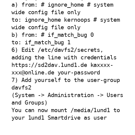
a) from: # ignore_home # system
wide config file only
to: ignore_home kernoops # system
wide config file only
b) from: # if_match_bug 0
to: if_match_bug 1
6) Edit /etc/davfs2/secrets,
adding the line with credentials
https://sd2dav.1und1.de kaxxxx-
xxx@online.de your-password
7) Add yourself to the user-group
davfs2
(System -> Administration -> Users
and Groups)
You can now mount /media/1und1 to
your 1und1 Smartdrive as user