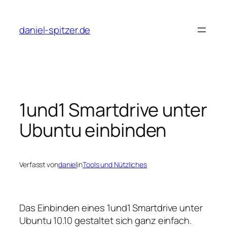
Zum
Inhalt
daniel-spitzer.de
springen
1und1 Smartdrive unter
Ubuntu einbinden
Verfasst von
daniel
in
Tools und Nützliches
Das Einbinden eines 1und1 Smartdrive unter
Ubuntu 10.10 gestaltet sich ganz einfach.