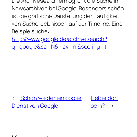
Die Archivesearch ermöglicht die Suche in
Newsarchiven bei Google. Besonders schön
ist die grafische Darstellung der Häufigkeit
von Suchergebnissen auf der Timeline. Eine
Beispielsuche:
http://www.google.de/archivesearch?
q=google&sa=N&lnav=m&scoring=t
←
Schon wieder ein cooler
Lieber dort
Dienst von Google
sein?
→