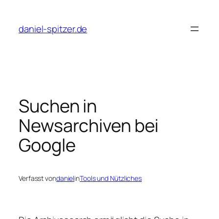
Zum
Inhalt
daniel-spitzer.de
springen
Suchen in
Newsarchiven bei
Google
Verfasst von
daniel
in
Tools und Nützliches