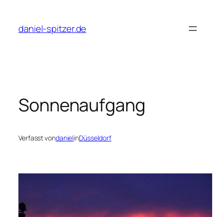
Zum
Inhalt
daniel-spitzer.de
springen
Sonnenaufgang
Verfasst von
daniel
in
Düsseldorf