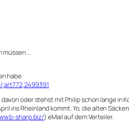
en müssen …
den habe
r/;art772,2499391
avon oder stehst mit Philip schon lange in K
 April ins Rheinland kommt. Yo, die alten Säcke
www.b-sharp.biz/
) eMail auf dem Verteiler.