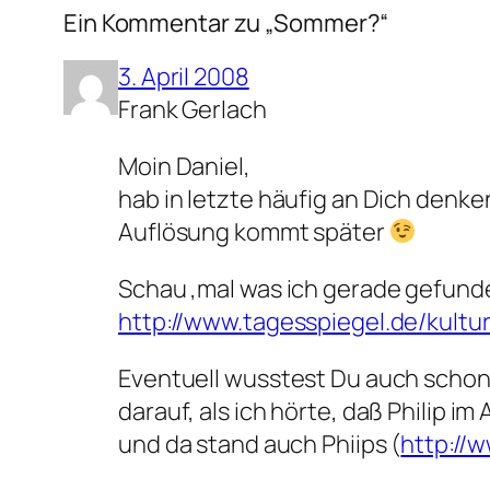
Ein Kommentar zu „Sommer?“
3. April 2008
Frank Gerlach
Moin Daniel,
hab in letzte häufig an Dich denk
Auflösung kommt später
Schau ‚mal was ich gerade gefun
http://www.tagesspiegel.de/kultu
Eventuell wusstest Du auch schon d
darauf, als ich hörte, daß Philip im
und da stand auch Phiips (
http://