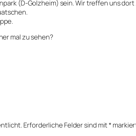
einpark (D-Golzheim) sein. Wir treffen uns d
uatschen.
öppe.
rher mal zu sehen?
ntlicht.
Erforderliche Felder sind mit
*
markier