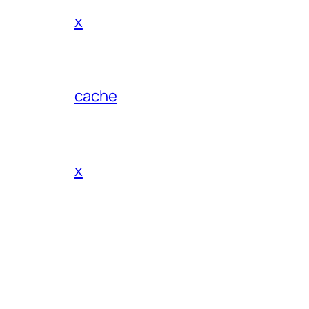
x
cache
x