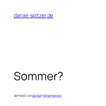
Zum
Inhalt
daniel-spitzer.de
springen
Sommer?
Verfasst von
daniel
in
Allgemeines