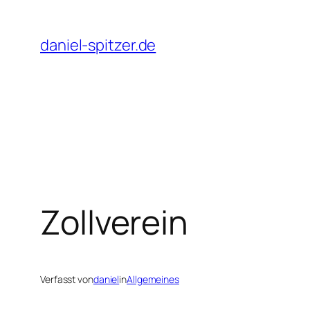
Zum
Inhalt
daniel-spitzer.de
springen
Zollverein
Verfasst von
daniel
in
Allgemeines