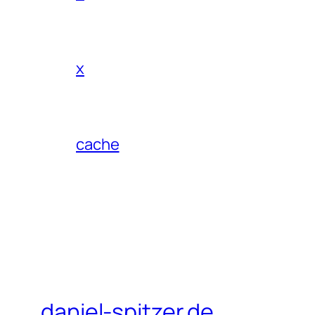
x
cache
daniel-spitzer.de