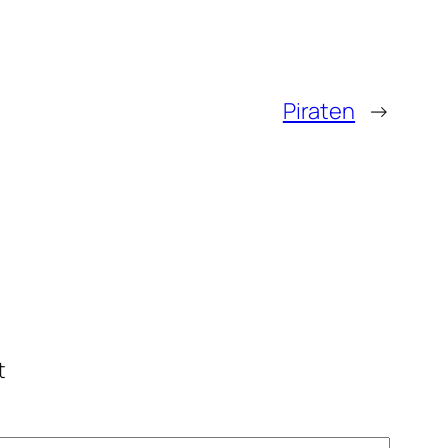
Piraten
→
t