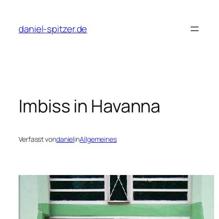
Zum
Inhalt
daniel-spitzer.de
springen
Imbiss in Havanna
Verfasst von
daniel
in
Allgemeines