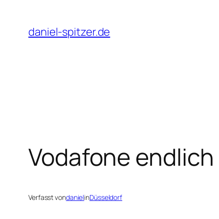
Zum
Inhalt
daniel-spitzer.de
springen
Vodafone endlich 
Verfasst von
daniel
in
Düsseldorf