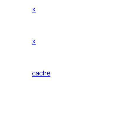
x
x
cache