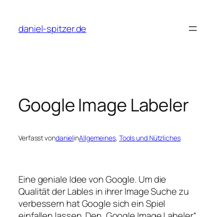
Zum
Inhalt
daniel-spitzer.de
springen
Google Image Labeler
Verfasst von
daniel
in
Allgemeines
, 
Tools und Nützliches
Eine geniale Idee von Google. Um die
Qualität der Lables in ihrer Image Suche zu
verbessern hat Google sich ein Spiel
einfallen lassen. Den „Google Image Labeler“.